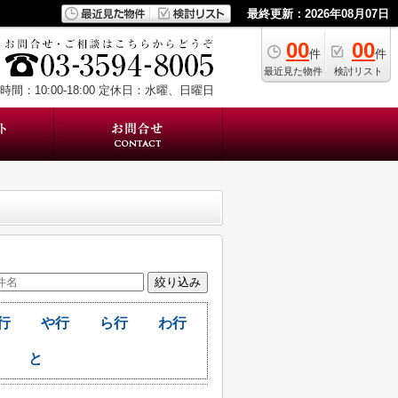
最終更新：2026年08月07日
00
00
件
件
最近見た物件
検討リスト
間：10:00-18:00
定休日：水曜、日曜日
行
や行
ら行
わ行
と