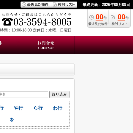
最終更新：2026年08月09日
00
00
件
件
最近見た物件
検討リスト
間：10:00-18:00
定休日：水曜、日曜日
行
や行
ら行
わ行
を